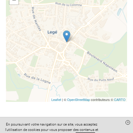
Leaflet
| ©
OpenStreetMap
contributeurs ©
CARTO
x
En poursuivant votre navigation sur ce site, vous acceptez
Site réalisé avec
Digital Avocat
l'utilisation de cookies pour vous proposer des contenus et
Accès administration
Confidentialité
Conditions Générales de Vente