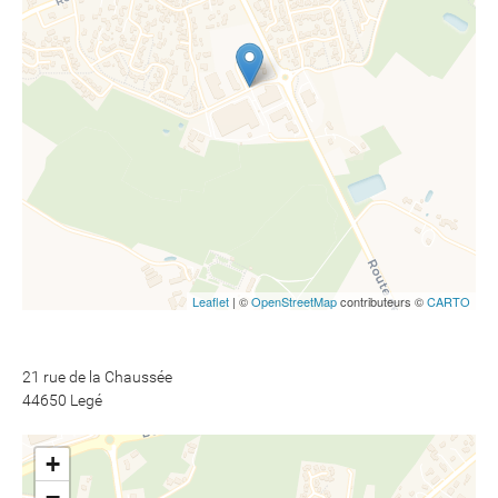
Leaflet
| ©
OpenStreetMap
contributeurs ©
CARTO
21 rue de la Chaussée
44650 Legé
+
−