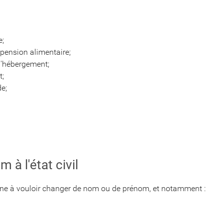
e;
pension alimentaire;
 d'hébergement;
t;
de;
à l'état civil
nne à vouloir changer de nom ou de prénom, et notamment :